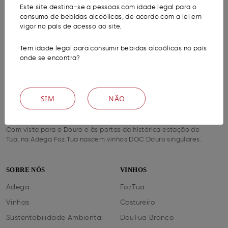
Este site destina-se a pessoas com idade legal para o
consumo de bebidas alcoólicas, de acordo com a lei em
MORE
vigor no país de acesso ao site.
Tem idade legal para consumir bebidas alcoólicas no país
onde se encontra?
SIM
NÃO
Com vista para o Douro e às portas da histórica estação do
Tua, na Adega Foz Tua nascem vinhos DOC Douro singulares.
SOBRE NÓS
VINHOS
Adega
FozTua
Vinhas
Costureiro
Sustentabilidade Ambiental
DouTua Branco