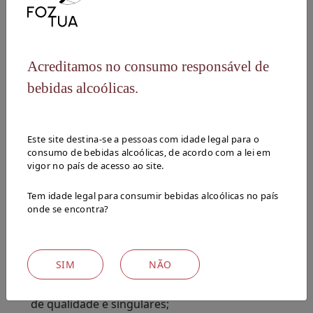
todo. Acreditando que esta deve ser a base de atuação de
qualquer setor da sociedade, a Foz Tua acredita que o
setor vitivinícola, tendo como principal matéria-prima a
uva, detém ainda uma responsabilidade acrescida na
Acreditamos no consumo responsável de
preservação do ambiente.
bebidas alcoólicas.
Este site destina-se a pessoas com idade legal para o
consumo de bebidas alcoólicas, de acordo com a lei em
O COMPROMISSO COM UM
vigor no país de acesso ao site.
MUNDO MAIS SUSTENTÁVEL É
TRANSVERSAL EM TODA A SUA
Tem idade legal para consumir bebidas alcoólicas no país
ATIVIDADE:
onde se encontra?
As vinhas são geridas de acordo com uma
SIM
NÃO
certificação rigorosa
, garantindo assim a
sustentabilidade ambiental e a produção de vinhos
de qualidade e singulares;