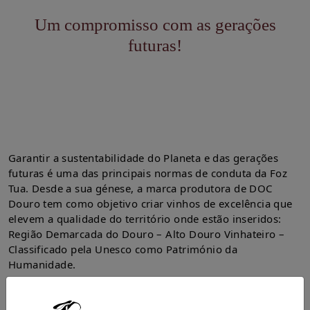
Um compromisso com as gerações
futuras!
Garantir a sustentabilidade do Planeta e das gerações
futuras é uma das principais normas de conduta da Foz
Tua. Desde a sua génese, a marca produtora de DOC
Douro tem como objetivo criar vinhos de excelência que
elevem a qualidade do território onde estão inseridos:
Região Demarcada do Douro – Alto Douro Vinhateiro –
Classificado pela Unesco como Património da
Humanidade.
Por isso, gere-se por normas e princípios que integram o
desenvolvimento económico, social e ambiental num