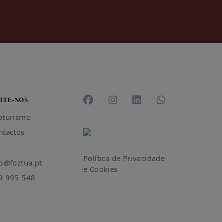
SITE-NOS
oturismo
ntactos
Política de Privacidade
fo@foztua.pt
e Cookies
9 995 548