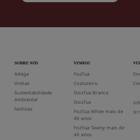
SOBRE NÓS
VINHOS
VI
Adega
FozTua
En
Vinhas
Costureiro
Co
Sustentabilidade
DouTua Branco
Ambiental
DouTua
in
Notícias
FozTua White mais de
91
40 anos
FozTua Tawny mais de
40 anos