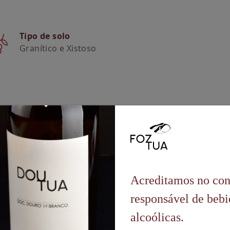
Tipo de solo
Granítico e Xistoso
Acreditamos no co
responsável de bebi
alcoólicas.