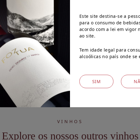
Este site destina-se a pess
para o consumo de bebidas 
acordo com a lei em vigor 
ao site.
s processos tradicionais
tiga do mundo.
Tem idade legal para cons
alcoólicas no país onde se
SIM
N
VINHOS
Explore os nossos outros vinhos