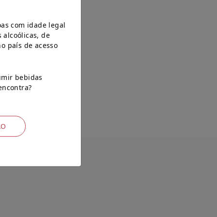
oas com idade legal
alcoólicas, de
no país de acesso
umir bebidas
 encontra?
ÃO