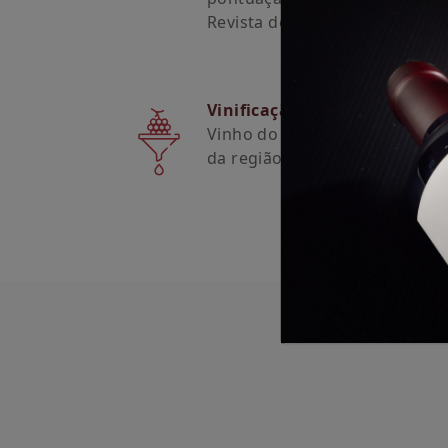
Revista de Vinhos
Vinificação
Vinho do Porto produzido pelo
da região demarcada mais an