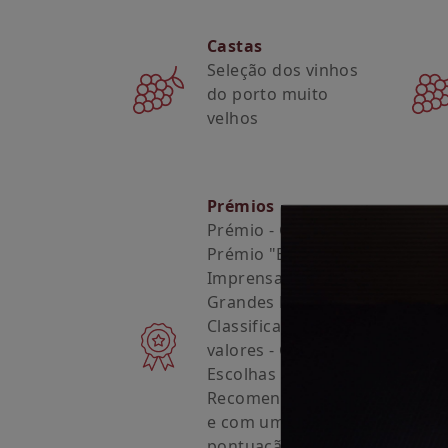
Castas
Seleção dos vinhos
do porto muito
velhos
Prémios
Prémio - Grande
Prémio "Escolha da
Imprensa" 2021 -
Grandes Escolhas
Classificação - 18,5
valores - Grandes
Escolhas “Altamente
Recomendado 2022”
e com uma
pontuação de 18,5 -