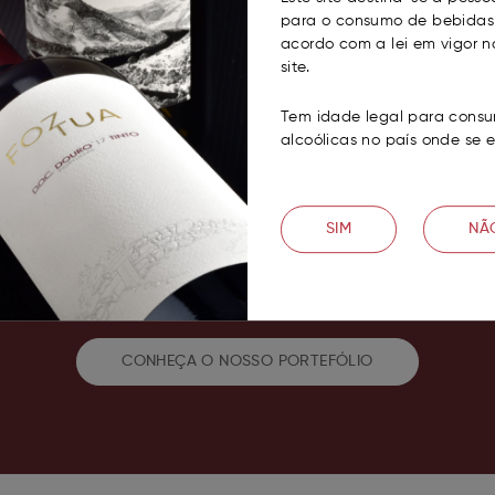
para o consumo de bebidas 
acordo com a lei em vigor n
site.
Tem idade legal para consu
alcoólicas no país onde se 
SIM
NÃ
VINHOS FOZTUA
DOC Douro de Excelência
CONHEÇA O NOSSO PORTEFÓLIO