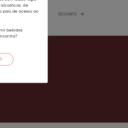
alcoólicas, de
o país de acesso ao
SEGUINTE
mir bebidas
encontra?
O