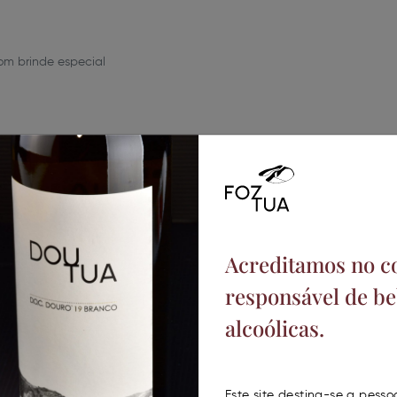
om brinde especial
eres que lutaram para que, atualmente, milhões de
da a um brinde especial na sua adega, localizada às po
de de Foz do Tua, Carrazeda de Ansiães.
ca produtora de vinhos DOC Douro preparou uma visita c
Acreditamos no 
rta especial para as mulheres: desconto de 50% nas visi
responsável de be
0 minutos e estão sujeitas a marcação obrigatória atravé
alcoólicas.
Este site destina-se a pess