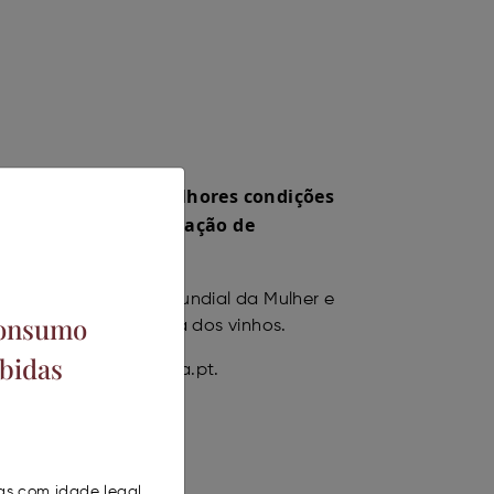
 cidadãs tenham melhores condições
rtas da histórica estação de
omemorativa do Dia Mundial da Mulher e
consumo
tas à adega com prova dos vinhos.
bidas
s do email info@foztua.pt.
oas com idade legal