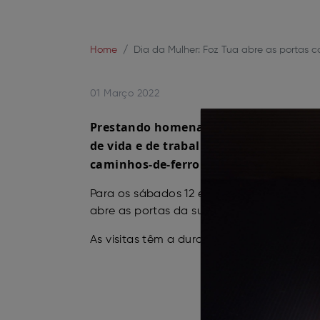
Home
Dia da Mulher: Foz Tua abre as portas c
01 Março 2022
Prestando homenagem a todas as Mulh
de vida e de trabalho, a Foz Tua convi
caminhos-de-ferro do Tua,
na localida
Para os sábados 12 e 19 de março, a mar
abre as portas da sua adega com uma ofe
As visitas têm a duração aproximada de 6