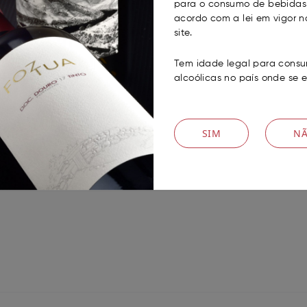
para o consumo de bebidas 
acordo com a lei em vigor n
site.
Tem idade legal para consu
alcoólicas no país onde se 
mor e união junto das vossas famílias e amigos. E que o no
a é o nosso maior presente, e somos profundamente gratos
SIM
N
próspero Ano Novo. Que os vossos copos estejam sempre 
!