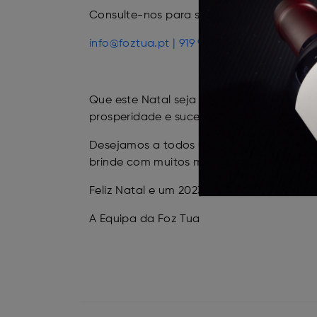
Consulte-nos para saber mais!
info@foztua.pt |
919 995 548
Que este Natal seja repleto de alegria, a
prosperidade e sucesso. A vossa confianç
Desejamos a todos um Natal mágico e um 
brinde com muitos motivos para celebrar.
Feliz Natal e um 2023 cheio de realizações
A Equipa da Foz Tua