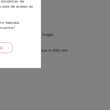
alcoólicas, de
o país de acesso ao
mir bebidas
encontra?
vo ano que se avizinha traga
 por isso.
ÃO
cheios de alegria e que a vida vos