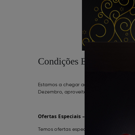
Condições Especiais – N
Estamos a chegar ao fim do ano e gostarí
Dezembro, aproveite as nossas condições
Ofertas Especiais – Garrafeiras e Hoté
Temos ofertas especiais direcionadas às